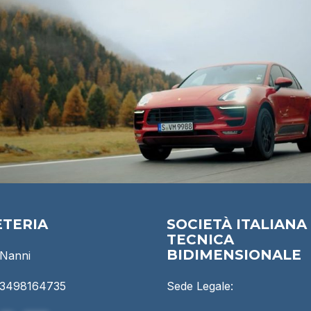
ETERIA
SOCIETÀ ITALIANA 
TECNICA
BIDIMENSIONALE
 Nanni
9 3498164735
Sede Legale: