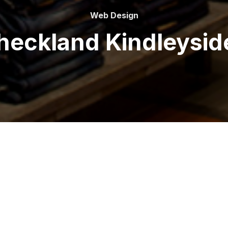
Web Design
heckland Kindleysid