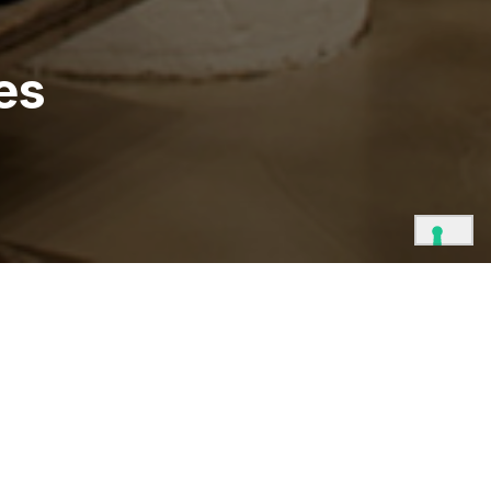
es
CLIENT
Checkland Kindleysides